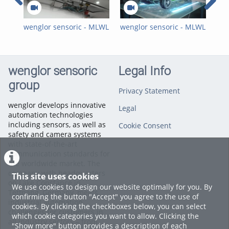
Automotive Industry
,
2D/3D
Sensors
,
3D Sensors
wenglor sensoric - MLWL
wenglor sensoric - MLWL
wen
2D/3D Profile Sensor -
2D/3D Profile Sensor-
2D-
Testimonial with BBG
Customer Reference
MLW
GmbH & Co. KG
with Nordfels_EN
mit
wenglor sensoric
Legal Info
group
Privacy Statement
wenglor develops innovative
Legal
automation technologies
including sensors, as well as
Cookie Consent
safety and camera systems
with state-of-the-art
communication standards for
the worldwide market. The
company with headquarters
This site uses cookies
on Lake Constance in
We use cookies to design our website optimally for you. By
Tettnang, Germany, meets
confirming the button "Accept" you agree to the use of
industrial automation
cookies. By clicking the checkboxes below, you can select
challenges for customers in
which cookie categories you want to allow. Clicking the
all industry sectors – from
"Show more" button provides a description of each