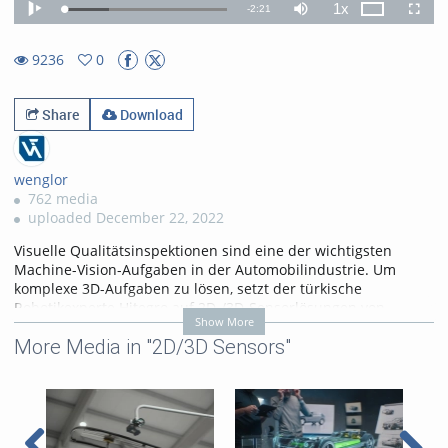
1x
Remaining
-
2:21
Loaded
:
Theater
Play
Mute
Playback
Fullscr
27.49%
Rate
TimeÂ
9236
0
0favorites
9236views
Share
Download
wenglor
762 media
uploaded December 22, 2022
Visuelle Qualitätsinspektionen sind eine der wichtigsten
Machine-Vision-Aufgaben in der Automobilindustrie. Um
komplexe 3D-Aufgaben zu lösen, setzt der türkische
Robotikexperte Hitegro auf 2D-/3D-Sensorlösungen von
Show More
wenglor. Ein entscheidender Vorteil: Die Qualität der 3D-
More Media in "2D/3D Sensors"
Punktewolken. Jetzt den ganzen Filme ansehen und mehr
erfahren!
Mehr Informationen unter
https://www.wenglor.com/weCat3D
Categories:
Applications
,
Customer References
,