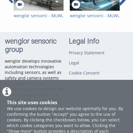
References
,
2D/3D Sensors
wenglor sensoric - MLWL
wenglor sensoric - MLWL
wen
2D/3D Profile Sensor -
2D/3D Profile Sensor-
2D-
Testimonial with BBG
Customer Reference
MLW
GmbH & Co. KG
with Nordfels_EN
mit
wenglor sensoric
Legal Info
group
Privacy Statement
wenglor develops innovative
Legal
automation technologies
including sensors, as well as
Cookie Consent
safety and camera systems
with state-of-the-art
communication standards for
the worldwide market. The
company with headquarters
This site uses cookies
on Lake Constance in
We use cookies to design our website optimally for you. By
Tettnang, Germany, meets
confirming the button "Accept" you agree to the use of
industrial automation
cookies. By clicking the checkboxes below, you can select
challenges for customers in
which cookie categories you want to allow. Clicking the
all industry sectors – from
"Show more" button provides a description of each