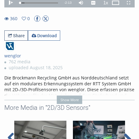
1x
Remaining
-
2:13
Loaded
:
Theater
Play
Mute
Captions
Playback
Fullscr
12.10%
Rate
TimeÂ
360
0
0favorites
360views
Share
Download
wenglor
762 media
uploaded August 18, 2025
Die Brockmann Recycling GmbH aus Norddeutschland setzt
auf ein modulares Erkennungssystem der RTT System GmbH
mit 2D-/3D-Profilsensoren von wenglor. Diese erfassen präzise
die Höhenprofile der Materialien auf dem Förderband und
Show More
ermöglichen Robotern die sichere Erkennung von
More Media in "2D/3D Sensors"
Fremdstoffen. So sorgt die Kombination aus intelligenter
Sensorik und Robotik für eine zuverlässige und nachhaltige
Abfallaufbereitung. Mehr Informationen unter:
https://www.wenglor.com/s/Themenwelt+weCat3D+MLSL
Categories:
Customer